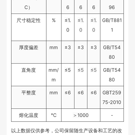
C）
6
6
6
96
尺寸稳定性
%
≤1.
≤1.
≤1.
GB/T881
0
0
0
1
厚度偏差
mm
±3
±3
±3
GB/T54
80
直角度
mm/
≤5
≤5
≤5
GB/T54
m
80
平整度
mm
≤6
≤6
≤6
GBT259
75-2010
熔化温度
℃
＞1000
-
以上数据仅供参考，公司保留随生产设备和工艺的改