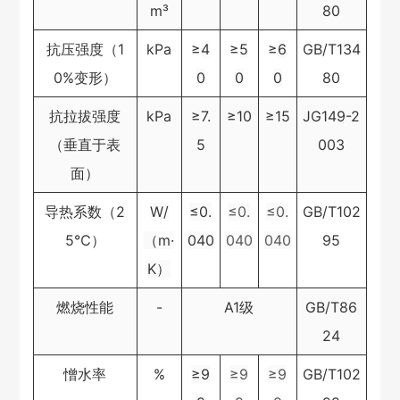
m³
80
抗压强度（1
kPa
≥
4
≥
5
≥
6
GB/T134
0%变形）
0
0
0
80
抗拉拔强度
kPa
≥7.
≥10
≥15
JG149-2
（垂直于表
5
003
面）
导热系数（2
W/
≤0.
≤0.
≤0.
GB/T102
5℃）
（m·
040
040
040
95
K）
燃烧性能
-
A1级
GB/T86
24
憎水率
%
≥9
≥9
≥9
GB/T102